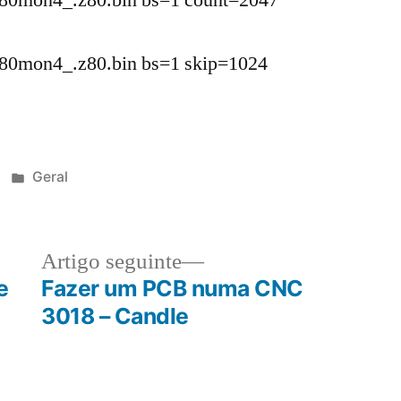
t80mon4_.z80.bin bs=1 count=2047
t80mon4_.z80.bin bs=1 skip=1024
Publicado
Geral
em
Artigo
Artigo seguinte
:
seguinte:
e
Fazer um PCB numa CNC
3018 – Candle