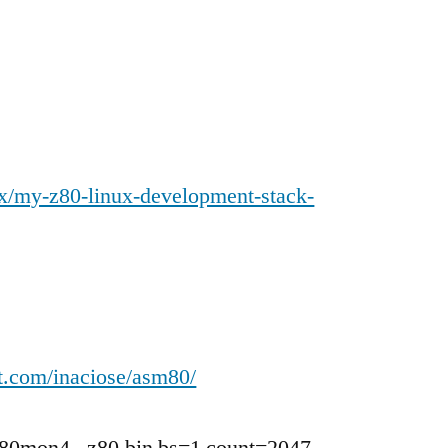
x/my-z80-linux-development-stack-
nt.com/inaciose/asm80/