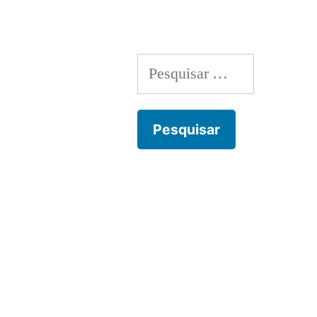
artigos
Pesquisar
por: