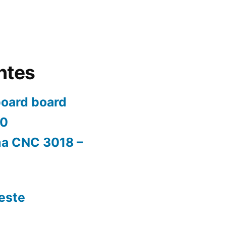
ntes
oard board
80
a CNC 3018 –
teste