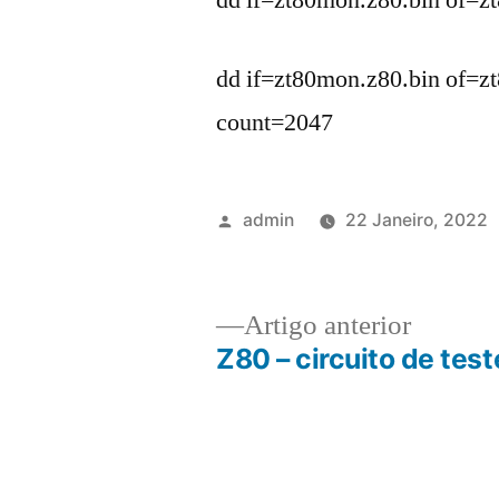
dd if=zt80mon.z80.bin of=z
dd if=zt80mon.z80.bin of=z
count=2047
Publicado
admin
22 Janeiro, 2022
por
Artigo
Artigo anterior
anterior
Z80 – circuito de test
Navegação
de