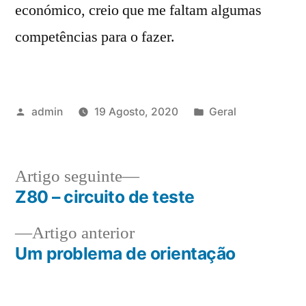
económico, creio que me faltam algumas
competências para o fazer.
Publicado
Publicado
admin
19 Agosto, 2020
Geral
por
em
Artigo
Artigo seguinte
seguinte:
Z80 – circuito de teste
Navegação
Artigo
Artigo anterior
de
anterior:
Um problema de orientação
artigos