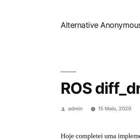
Saltar
para
Alternative Anonymous
o
conteúdo
ROS diff_dr
Publicado
admin
15 Maio, 2020
por
Hoje completei uma impleme