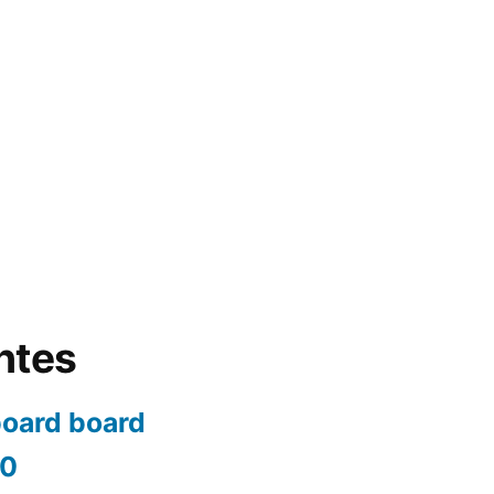
ntes
oard board
80