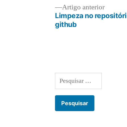
Artigo
Artigo anterior
anterior
Limpeza no repositór
Navegação
github
de
artigos
Pesquisar
por: