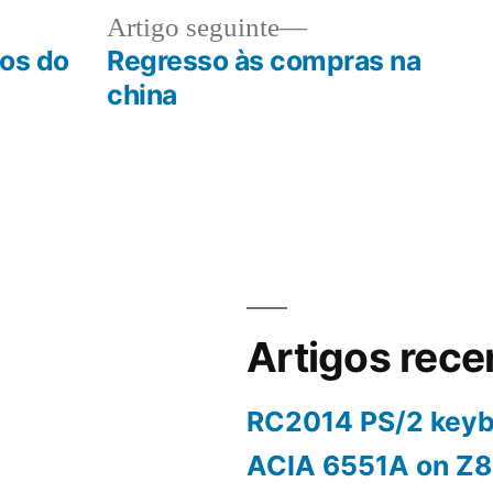
Artigo
Artigo seguinte
:
seguinte:
ios do
Regresso às compras na
china
Artigos rece
RC2014 PS/2 keyb
ACIA 6551A on Z