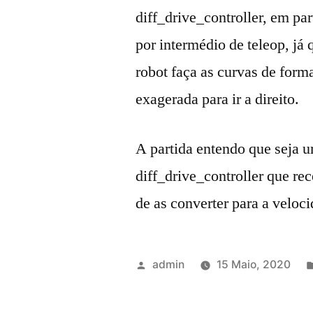
diff_drive_controller, em pa
por intermédio de teleop, já
robot faça as curvas de for
exagerada para ir a direito.
A partida entendo que seja 
diff_drive_controller que re
de as converter para a veloci
Publicado
admin
15 Maio, 2020
por